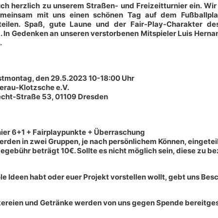
ch herzlich zu unserem Straßen- und Freizeitturnier ein. Wir
meinsam mit uns einen schönen Tag auf dem Fußballplat
 teilen. Spaß, gute Laune und der Fair-Play-Charakter d
 In Gedenken an unseren verstorbenen Mitspieler Luis Hernand
.
stmontag, den 29.5.2023 10-18:00 Uhr
erau-Klotzsche e.V.
echt-Straße 53, 01109 Dresden
nier 6+1 + Fairplaypunkte + Überraschung
rden in zwei Gruppen, je nach persönlichem Können, eingeteil
egebühr beträgt 10€. Sollte es nicht möglich sein, diese zu be
le Ideen habt oder euer Projekt vorstellen wollt, gebt uns Bes
ereien und Getränke werden von uns gegen Spende bereitgest