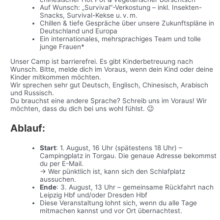
Auf Wunsch: „Survival“-Verkostung – inkl. Insekten-
Snacks, Survival-Kekse u. v. m.
Chillen & tiefe Gespräche über unsere Zukunftspläne in
Deutschland und Europa
Ein internationales, mehrsprachiges Team und tolle
junge Frauen*
Unser Camp ist barrierefrei. Es gibt Kinderbetreuung nach
Wunsch. Bitte, melde dich im Voraus, wenn dein Kind oder deine
Kinder mitkommen möchten.
Wir sprechen sehr gut Deutsch, Englisch, Chinesisch, Arabisch
und Russisch.
Du brauchst eine andere Sprache? Schreib uns im Voraus! Wir
möchten, dass du dich bei uns wohl fühlst. 😉
Ablauf:
Start
: 1. August, 16 Uhr (spätestens 18 Uhr) –
Campingplatz in Torgau. Die genaue Adresse bekommst
du per E-Mail.
→ Wer pünktlich ist, kann sich den Schlafplatz
aussuchen.
Ende
: 3. August, 13 Uhr – gemeinsame Rückfahrt nach
Leipzig Hbf und/oder Dresden Hbf
Diese Veranstaltung lohnt sich, wenn du alle Tage
mitmachen kannst und vor Ort übernachtest.