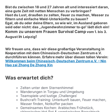
Bist du zwischen 18 und 27 Jahren alt und interessiert daran,
eine gute Zeit mit netten Menschen zu verbringen?
Hast du Lust, draußen zu zelten, Feuer zu machen, Wasser zu
filtern und einfache Wald-Unterkünfte zu bauen?
Egal, ob du oder deine Eltern, so wie wir, im Ausland geboren
seid oder nicht: das „Jugendwohnzimmer to-go“ lädt dich ein!
Komm zu unserem Frauen Survival Camp
vom 1. bis 3.
in
!
August
Leipzig
Wir freuen uns, dass wir diese großartige Veranstaltung in
Kooperation mit dem Chinesisch-Deutschen Zentrum e.V.
durchführen können. Erfahre mehr über diesen tollen Verein:
Willkommen beim Chinesisch-Deutschen Zentrum e.V. – Nin
Hao zai Zhong De Zhong Xin
Was erwartet dich?
Zelten unter dem Sternenhimmel
Wanderungen in Torgau und Umgebung
Teamspiele und lustige ‚Challenges‘
Bushcraft-Training: Unterkunft bauen, Feuer machen,
Wasser finden, Notkoffer packen
Gemeinsames Kochen: Arabisches Frühstück,
chinesischer Hot Pot & vegetarischer Borschtsch