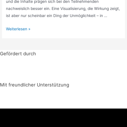
und die Inhalte prägen sich bei den Teilnehmenden
nachweislich besser ein. Eine Visualisierung, die Wirkung zeigt,
ist aber nur scheinbar ein Ding der Unmöglichkeit – in …
27.11.22
Weiterlesen »
–
Visualisierung
auf
Gefördert durch
Flipcharts
&
Co.
Mit freundlicher Unterstützung