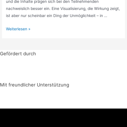
und die Inhalte prägen sich bei den Teilnehmenden
nachweislich besser ein. Eine Visualisierung, die Wirkung zeigt,
ist aber nur scheinbar ein Ding der Unmöglichkeit – in …
27.11.22
Weiterlesen »
–
Visualisierung
auf
Gefördert durch
Flipcharts
&
Co.
Mit freundlicher Unterstützung